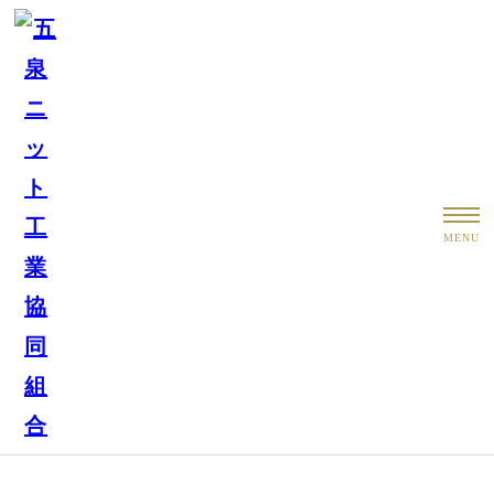
トピックス
MENU
お知らせ
五泉ニットLOOP＆LOOP（９月より） 定休日のお知
らせ
もっと見る