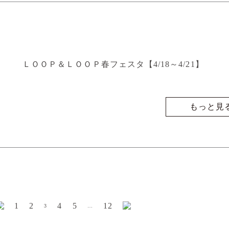
ＬＯＯＰ＆ＬＯＯＰ春フェスタ【4/18～4/21】
もっと見
1
2
4
5
12
3
…